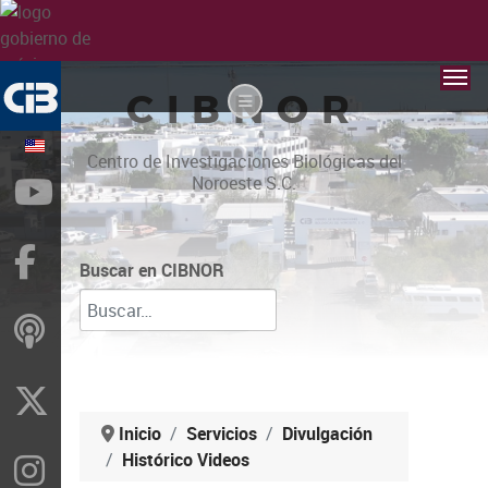
CIBNOR
Centro de Investigaciones Biológicas del
Noroeste S.C.
YouTube
Facebook
Buscar en CIBNOR
ivoox
X
Inicio
Servicios
Divulgación
Histórico Videos
Instragram