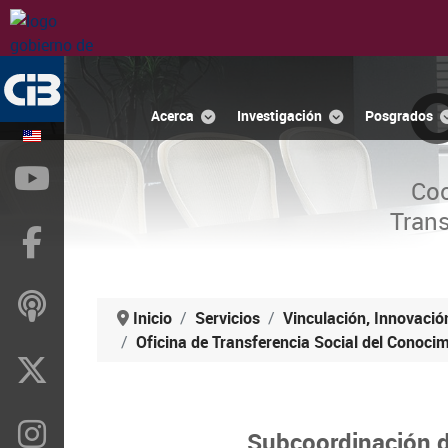
Acerca
Investigación
Posgrados
YouTube
Coo
Trans
Facebook
ivoox
Inicio
Servicios
Vinculación, Innovació
Oficina de Transferencia Social del Conoci
X
Instragram
Subcoordinación d