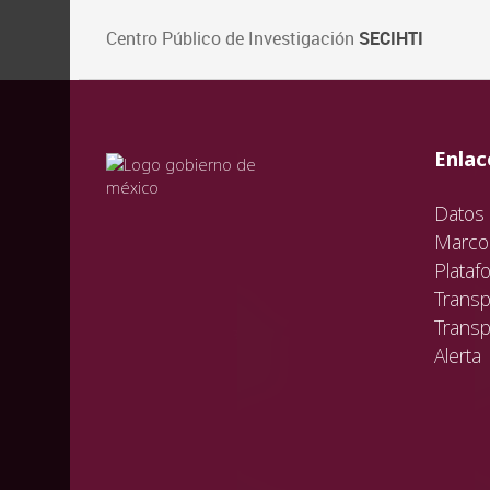
Centro Público de Investigación
SECIHTI
val
vali
val
Enlac
Datos 
Marco 
Plataf
Transp
Transp
Alerta