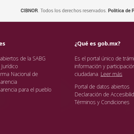
CIBNOR
. Todos los derechos reservados.
Política de 
ida
da
ida
es
¿Qué es gob.mx?
abiertos de la SABG
Es el portal único de trámi
Jurídico
información y participació
orma Nacional de
ciudadana.
Leer más
arencia
Portal de datos abiertos
arencia para el pueblo
Declaración de Accesibili
Términos y Condiciones