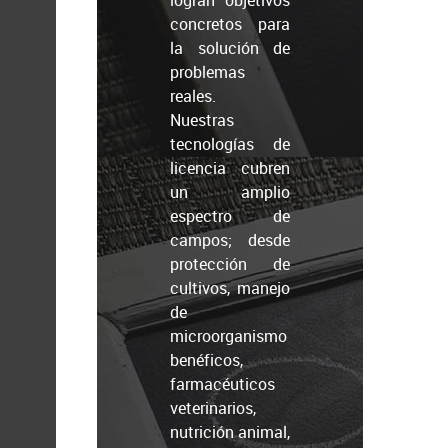
concretos para
la solución de
problemas
reales.
Nuestras
tecnologías de
licencia cubren
un amplio
espectro de
campos; desde
protección de
cultivos, manejo
de
microorganismo
benéficos,
farmacéuticos
veterinarios,
nutrición animal,