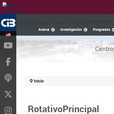
Acerca
Investigación
Posgrados
YouTube
Centro
Facebook
ivoox
Inicio
X
RotativoPrincipal
Instragram