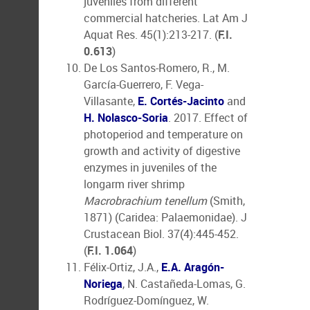
juveniles from different
commercial hatcheries. Lat Am J
Aquat Res. 45(1):213-217. (
F.I.
0.613
)
De Los Santos-Romero, R., M.
García-Guerrero, F. Vega-
Villasante,
E. Cortés-Jacinto
and
H. Nolasco-Soria
. 2017. Effect of
photoperiod and temperature on
growth and activity of digestive
enzymes in juveniles of the
longarm river shrimp
Macrobrachium tenellum
(Smith,
1871) (Caridea: Palaemonidae). J
Crustacean Biol. 37(4):445-452.
(
F.I. 1.064
)
Félix-Ortiz, J.A.,
E.A. Aragón-
Noriega
, N. Castañeda-Lomas, G.
Rodríguez-Domínguez, W.