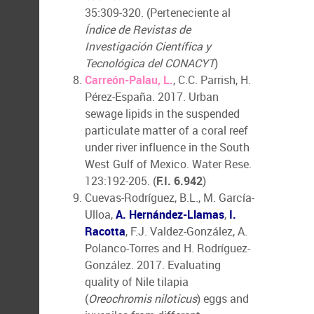
35:309-320. (Perteneciente al
Índice de Revistas de
Investigación Científica y
Tecnológica del CONACYT
)
Carreón-Palau, L.
, C.C. Parrish, H.
Pérez-España. 2017. Urban
sewage lipids in the suspended
particulate matter of a coral reef
under river influence in the South
West Gulf of Mexico. Water Rese.
123:192-205. (
F.I. 6.942
)
Cuevas-Rodríguez, B.L., M. García-
Ulloa,
A. Hernández-Llamas
,
I.
Racotta
, F.J. Valdez-González, A.
Polanco-Torres and H. Rodríguez-
González. 2017. Evaluating
quality of Nile tilapia
(
Oreochromis niloticus
) eggs and