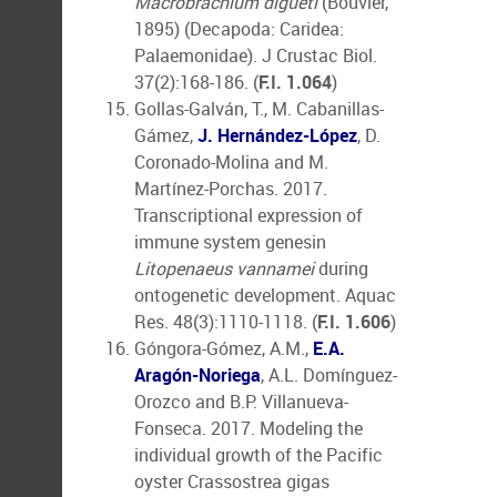
Macrobrachium digueti
(Bouvier,
1895) (Decapoda: Caridea:
Palaemonidae). J Crustac Biol.
37(2):168-186. (
F.I. 1.064
)
Gollas-Galván, T., M. Cabanillas-
Gámez,
J. Hernández-López
, D.
Coronado-Molina and M.
Martínez-Porchas. 2017.
Transcriptional expression of
immune system genesin
Litopenaeus vannamei
during
ontogenetic development. Aquac
Res. 48(3):1110-1118. (
F.I. 1.606
)
Góngora-Gómez, A.M.,
E.A.
Aragón-Noriega
, A.L. Domínguez-
Orozco and B.P. Villanueva-
Fonseca. 2017. Modeling the
individual growth of the Pacific
oyster Crassostrea gigas