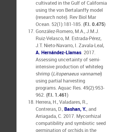
cultivated in the Gulf of California
using the von Bertalanffy model
(research note). Rev Biol Mar
Ocean. 52(1):181-185. (
F.I. 0.475
)
González-Romero, M.A., J.M.J.
Ruiz-Velasco, M. Estrada-Pérez,
J.T. Nieto-Navarro, I. Zavala-Leal,
A. Hernández-Llamas
. 2017.
Assessing uncertainty of semi-
intensive production of whiteleg
shrimp (
Litopenaeus vannamei
)
using partial harvesting
programs. Aquac Res. 49(2):953-
962. (
F.I. 1.461
)
Herrera, H., Valadares, R.,
Contreras, D.,
Bashan, Y.
, and
Arriagada, C. 2017. Mycorrhizal
compatibility and symbiotic seed
germination of orchids in the