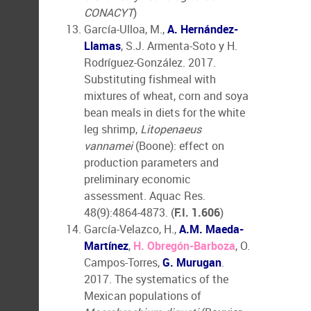
CONACYT
)
García-Ulloa, M.,
A. Hernández-
Llamas
, S.J. Armenta-Soto y H.
Rodríguez-González. 2017.
Substituting fishmeal with
mixtures of wheat, corn and soya
bean meals in diets for the white
leg shrimp,
Litopenaeus
vannamei
(Boone): effect on
production parameters and
preliminary economic
assessment. Aquac Res.
48(9):4864-4873. (
F.I. 1.606
)
García-Velazco, H.,
A.M. Maeda-
Martínez
,
H. Obregón-Barboza
, O.
Campos-Torres,
G. Murugan
.
2017. The systematics of the
Mexican populations of