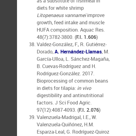
as a substitute of fishmeal in
diets for white shrimp
Litopenaeus vannamei
improve
growth, feed intake and muscle
HUFA composition. Aquac Res.
48(7):3782-3800. (
F.I. 1.606
)
Valdez-González, F., R. Gutiérrez-
Dorado,
A. Hernández-Llamas
, M.
García-Ulloa, L. Sánchez-Magaña,
B. Cuevas-Rodríguez and H.
Rodríguez-González. 2017.
Bioprocessing of common beans
in diets for tilapia:
in vivo
digestibility and antinutritional
factors. J Sci Food Agric.
97(12):4087-4093. (
F.I. 2.076
)
Valenzuela-Madrigal, I.E., W.
Valenzuela-Quiñónez, H.M.
Esparza-Leal, G. Rodríguez-Quiroz