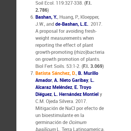
Soil Ecol. 119:327-338. (
F.I.
2.786
)
Bashan, Y.
, Huang, P., Kloepper,
J.W., and
de-Bashan, L.E.
. 2017.
A proposal for avoiding fresh-
weight measurements when
reporting the effect of plant
growth-promoting (rhizo)bacteria
on growth promotion of plants.
Biol Fert Soils. 53:1-2. (
F.I. 3.069
)
Batista Sánchez, D.
,
B. Murillo
Amador
,
A. Nieto Garibay
,
L.
Alcaraz Meléndez
,
E. Troyo
Diéguez
,
L. Hernández Montiel
y
C.M. Ojeda Silvera. 2017.
Mitigación de NaCl por efecto de
un bioestimulante en la
germinación de
Ocimum
basilicum
L. Terra Latinoamerica.