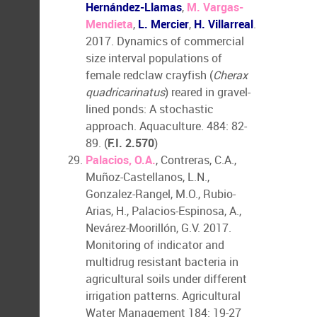
Hernández-Llamas
,
M. Vargas-
Mendieta
,
L. Mercier
,
H. Villarreal
.
2017. Dynamics of commercial
size interval populations of
female redclaw crayfish (
Cherax
quadricarinatus
) reared in gravel-
lined ponds: A stochastic
approach. Aquaculture. 484: 82-
89. (
F.I. 2.570
)
Palacios, O.A.
, Contreras, C.A.,
Muñoz-Castellanos, L.N.,
Gonzalez-Rangel, M.O., Rubio-
Arias, H., Palacios-Espinosa, A.,
Nevárez-Moorillón, G.V. 2017.
Monitoring of indicator and
multidrug resistant bacteria in
agricultural soils under different
irrigation patterns. Agricultural
Water Management 184: 19-27