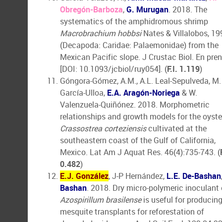
Obregón-Barboza
,
G. Murugan
. 2018. The
systematics of the amphidromous shrimp
Macrobrachium hobbsi
Nates & Villalobos, 19
(Decapoda: Caridae: Palaemonidae) from the
Mexican Pacific slope. J Crustac Biol. En pre
[DOI: 10.1093/jcbiol/ruy054]. (
F.I. 1.119
)
Góngora-Gómez, A.M., A.L. Leal-Sepulveda, M.
García-Ulloa,
E.A. Aragón-Noriega
& W.
Valenzuela-Quiñónez. 2018. Morphometric
relationships and growth models for the oyste
Crassostrea corteziensis
cultivated at the
southeastern coast of the Gulf of California,
Mexico. Lat Am J Aquat Res. 46(4):735-743. (
0.482
)
E.J. González
, J-P Hernández,
L.E. De-Bashan
Bashan
. 2018. Dry micro-polymeric inoculant 
Azospirillum brasilense
is useful for producin
mesquite transplants for reforestation of