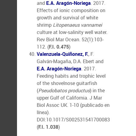
and
E.A. Aragón-Noriega
. 2017.
Effects of ionic composition on
growth and survival of white
shrimp
Litopenaeus vannamei
culture at low-salinity well water.
Rev Biol Mar Ocean. 52(1):103-
112. (
F.I. 0.475
)
Valenzuela-Quiñonez, F.
, F.
Galván-Magaña, D.A. Ebert and
E.A. Aragón-Noriega
. 2017.
Feeding habits and trophic level
of the shovelnose guitarfish
(
Pseudobatos productus
) in the
upper Gulf of California. J Mar
Biol Assoc UK. 1-10 (publicado en
línea).
DOI:10.1017/S0025315417000832.
(
F.I. 1.038
)