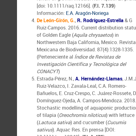
[doi: 10.1111/raq.12166]. (
F.I. 7.139
)
Información:
E.A. Aragón-Noriega
De León-Girón, G.
,
R. Rodríguez-Estrella
& G
Ruiz-Campos. 2016. Current distribution stat
of Golden Eagle (
Aquila chrysaetos
) in
Northwestern Baja California, Mexico. Revista
Mexicana de Biodiversidad. 87(4):1328-1335.
(Perteneciente al
Índice de Revistas de
Investigación Científica y Tecnológica del
CONACYT
)
Estrada-Pérez, N.,
A. Hernández-Llamas
, J.M.J
Ruiz-Velazco, I. Zavala-Leal, C.A. Romero-
Bañuelos, E. Cruz-Crespo, C. Juárez-Rossete, D
Domínguez-Ojeda, A. Campos-Mendoza. 2018
Stochastic modelling of aquaponic productio
of tilapia (
Oreochromis niloticus
) with lettuce
(
Lactuca sativa
) and cucumber (
Cucumis
sativus
). Aquac Res. En prensa [DOI: