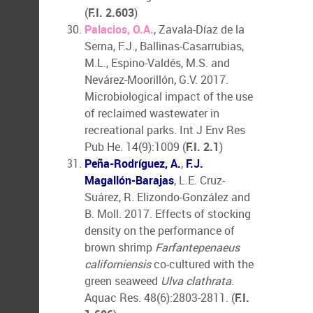
(
F.I. 2.603
)
Palacios, O.A.
, Zavala-Díaz de la
Serna, F.J., Ballinas-Casarrubias,
M.L., Espino-Valdés, M.S. and
Nevárez-Moorillón, G.V. 2017.
Microbiological impact of the use
of reclaimed wastewater in
recreational parks. Int J Env Res
Pub He. 14(9):1009 (
F.I. 2.1
)
Peña-Rodríguez, A.
,
F.J.
Magallón-Barajas
, L.E. Cruz-
Suárez, R. Elizondo-González and
B. Moll. 2017. Effects of stocking
density on the performance of
brown shrimp
Farfantepenaeus
californiensis
co-cultured with the
green seaweed
Ulva clathrata
.
Aquac Res. 48(6):2803-2811. (
F.I.