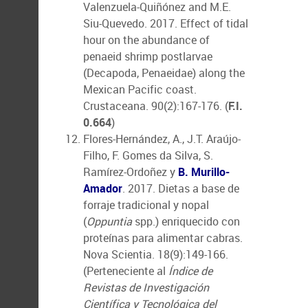
Valenzuela-Quiñónez and M.E.
Siu-Quevedo. 2017. Effect of tidal
hour on the abundance of
penaeid shrimp postlarvae
(Decapoda, Penaeidae) along the
Mexican Pacific coast.
Crustaceana. 90(2):167-176. (
F.I.
0.664
)
Flores-Hernández, A., J.T. Araújo-
Filho, F. Gomes da Silva, S.
Ramírez-Ordoñez y
B. Murillo-
Amador
. 2017. Dietas a base de
forraje tradicional y nopal
(
Oppuntia
spp.) enriquecido con
proteínas para alimentar cabras.
Nova Scientia. 18(9):149-166.
(Perteneciente al
Índice de
Revistas de Investigación
Científica y Tecnológica del