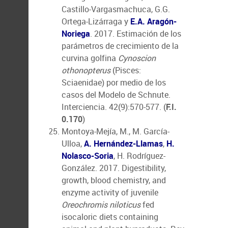
Castillo-Vargasmachuca, G.G.
Ortega-Lizárraga y
E.A. Aragón-
Noriega
. 2017. Estimación de los
parámetros de crecimiento de la
curvina golfina
Cynoscion
othonopterus
(Pisces:
Sciaenidae) por medio de los
casos del Modelo de Schnute.
Interciencia. 42(9):570-577. (
F.I.
0.170
)
Montoya-Mejía, M., M. García-
Ulloa,
A. Hernández-Llamas
,
H.
Nolasco-Soria
, H. Rodríguez-
González. 2017. Digestibility,
growth, blood chemistry, and
enzyme activity of juvenile
Oreochromis niloticus
fed
isocaloric diets containing