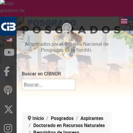
POSGRADOS
Acreditados por el Sistema Nacional de
Posgrados de la Secihti.
YouTube
Facebook
Buscar en CIBNOR
ivoox
X
Inicio
Posgrados
Aspirantes
Doctorado en Recursos Naturales
Instragram
Requisitos de Ingreso