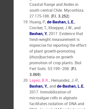
Coastal Range and Andes in
south central Chile. Mycorrhiza.
27:175-188. (
F.I. 3.252
)
Huang, P.,
de-Bashan, L.E.
,
Crocker, T., Kloepper, J.W., and
Bashan, Y.
2017. Evidence that
fresh-weight measurement is
imprecise for reporting the effect
of plant growth-promoting
(rhizo)bacteria on growth
promotion of crop plants. Biol
Fert Soils. 53:199–208. (
F.I.
3.069
)
Lopez, B.R.
, Hernandez, J.-P.,
Bashan, Y.
, and
de-Bashan, L.E.
2017. Immobilization of
microalgae cells in alginate
facilitates isolation of DNA and