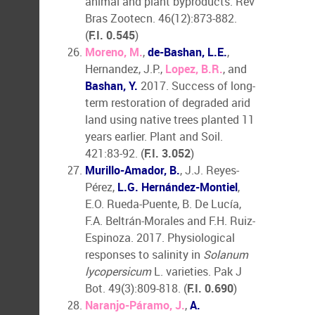
animal and plant byproducts. Rev
Bras Zootecn. 46(12):873-882.
(
F.I. 0.545
)
Moreno, M.
,
de-Bashan, L.E.
,
Hernandez, J.P.,
Lopez, B.R.
, and
Bashan, Y.
2017. Success of long-
term restoration of degraded arid
land using native trees planted 11
years earlier. Plant and Soil.
421:83-92. (
F.I. 3.052
)
Murillo-Amador, B.
, J.J. Reyes-
Pérez,
L.G. Hernández-Montiel
,
E.O. Rueda-Puente, B. De Lucía,
F.A. Beltrán-Morales and F.H. Ruiz-
Espinoza. 2017. Physiological
responses to salinity in
Solanum
lycopersicum
L. varieties. Pak J
Bot. 49(3):809-818. (
F.I. 0.690
)
Naranjo-Páramo, J.
,
A.