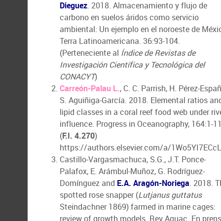
Dieguez
. 2018. Almacenamiento y flujo de
carbono en suelos áridos como servicio
ambiental: Un ejemplo en el noroeste de Méxi
Terra Latinoamericana. 36:93-104.
(Perteneciente al
Índice de Revistas de
Investigación Científica y Tecnológica del
CONACYT
)
Carreón-Palau L.
, C. C. Parrish, H. Pérez-Españ
S. Aguiñiga-García. 2018. Elemental ratios an
lipid classes in a coral reef food web under riv
influence. Progress in Oceanography, 164:1-11
(
F.I. 4.270
)
https://authors.elsevier.com/a/1Wo5YI7ECc
Castillo-Vargasmachuca, S.G., J.T. Ponce-
Palafox, E. Arámbul-Muñoz, G. Rodríguez-
Domínguez and
E.A. Aragón-Noriega
. 2018. T
spotted rose snapper (
Lutjanus guttatus
Steindachner 1869) farmed in marine cages:
review of growth models. Rev Aquac. En pren