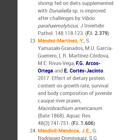
shrimp fed on diets supplemented
with
Dunaliella
sp. is improved
after challenges by
Vibrio
parahaemolyticus
. J Invertebr
Pathol. 148:118-123. (
F.I. 2.379
)
Méndez-Martínez, Y.
, S.
Yamasaki-Granados, M.U. García-
Guerrero, L.R. Martínez-Córdova,
M.E. Rivas-Vega,
F.G. Arcos-
Ortega
and
E. Cortés-Jacinto
.
2017. Effect of dietary protein
content on growth rate, survival
and body composition of juvenile
cauque river prawn,
Macrobrachium americanum
(Bate 1868). Aquac Res.
48(3):741-751. (
F.I. 1.606
)
Mendivil-Mendoza, J.E.
, G.
Rodríguez-Domínguez, S.G.