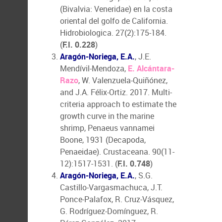
(Bivalvia: Veneridae) en la costa
oriental del golfo de California.
Hidrobiologica. 27(2):175-184.
(
F.I. 0.228
)
Aragón-Noriega, E.A.
, J.E.
Mendívil-Mendoza,
E. Alcántara-
Razo
, W. Valenzuela-Quiñónez,
and J.A. Félix-Ortiz. 2017. Multi-
criteria approach to estimate the
growth curve in the marine
shrimp, Penaeus vannamei
Boone, 1931 (Decapoda,
Penaeidae). Crustaceana. 90(11-
12):1517-1531. (
F.I. 0.748
)
Aragón-Noriega, E.A.
, S.G.
Castillo-Vargasmachuca, J.T.
Ponce-Palafox, R. Cruz-Vásquez,
G. Rodríguez-Domínguez, R.