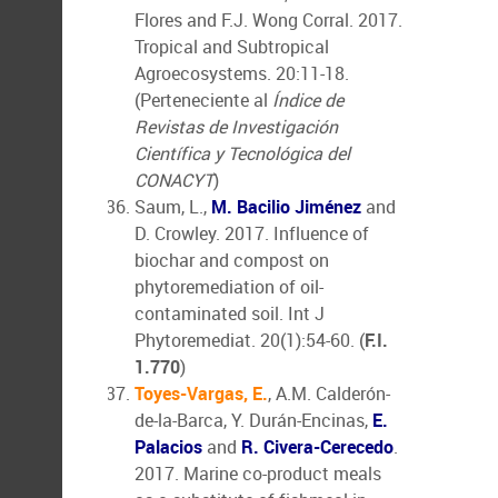
Flores and F.J. Wong Corral. 2017.
Tropical and Subtropical
Agroecosystems. 20:11-18.
(Perteneciente al
Índice de
Revistas de Investigación
Científica y Tecnológica del
CONACYT
)
Saum, L.,
M. Bacilio Jiménez
and
D. Crowley. 2017. Influence of
biochar and compost on
phytoremediation of oil-
contaminated soil. Int J
Phytoremediat. 20(1):54-60. (
F.I.
1.770
)
Toyes-Vargas, E.
, A.M. Calderón-
de-la-Barca, Y. Durán-Encinas,
E.
Palacios
and
R. Civera-Cerecedo
.
2017. Marine co-product meals