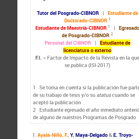
Tutor del Posgrado-CIBNOR
|
Estudiante de
1
Doctorado-CIBNOR
1
Estudiante de Maestría-CIBNOR
|
Egresad
2
de Posgrado-CIBNOR
Personal del CIBNOR
|
Estudiante de
licenciatura o externo
F.I.
= Factor de Impacto de la Revista en la qu
se publica (ISI-2017)
1
Se toma en cuenta si la publicación fue part
de su trabajo de tesis y/o su
status
cuando se
aceptó la publicación
2
Estudiante egresado el año inmediato anterio
de alguno de nuestros Programas de Posgrado
Ayala-Niño, F.
,
Y. Maya-Delgado
&
E. Troyo-