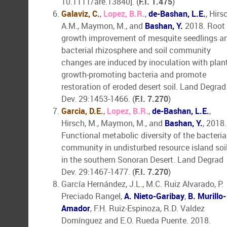
10.1111/are.13840]. (
F.I. 1.475
)
Galaviz, C.
,
Lopez, B.R.
,
de-Bashan, L.E.
, Hirs
A.M., Maymon, M., and
Bashan, Y.
2018. Root
growth improvement of mesquite seedlings a
bacterial rhizosphere and soil community
changes are induced by inoculation with plan
growth-promoting bacteria and promote
restoration of eroded desert soil. Land Degrad
Dev. 29:1453-1466. (
F.I. 7.270
)
Garcia, D.E.
,
Lopez, B.R.
,
de-Bashan, L.E.
,
Hirsch, M., Maymon, M., and
Bashan, Y.
, 2018.
Functional metabolic diversity of the bacteria
community in undisturbed resource island soi
in the southern Sonoran Desert. Land Degrad
Dev. 29:1467-1477. (
F.I. 7.270
)
García Hernández, J.L., M.C. Ruiz Alvarado, P.
Preciado Rangel,
A. Nieto-Garibay
,
B. Murillo-
Amador
, F.H. Ruiz-Espinoza, R.D. Valdez
Domínguez and E.O. Rueda Puente. 2018.