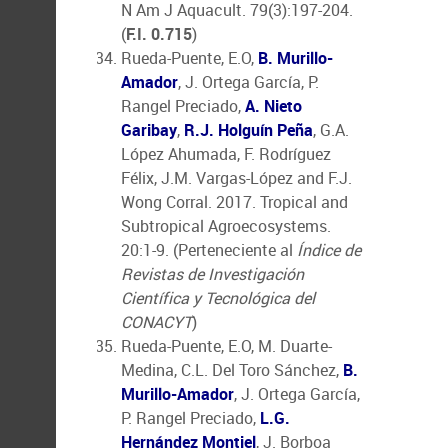
N Am J Aquacult. 79(3):197-204.
(
F.I. 0.715
)
Rueda-Puente, E.O,
B. Murillo-
Amador
, J. Ortega García, P.
Rangel Preciado,
A. Nieto
Garibay
,
R.J. Holguín Peña
, G.A.
López Ahumada, F. Rodríguez
Félix, J.M. Vargas-López and F.J.
Wong Corral. 2017. Tropical and
Subtropical Agroecosystems.
20:1-9. (Perteneciente al
Índice de
Revistas de Investigación
Científica y Tecnológica del
CONACYT
)
Rueda-Puente, E.O, M. Duarte-
Medina, C.L. Del Toro Sánchez,
B.
Murillo-Amador
, J. Ortega García,
P. Rangel Preciado,
L.G.
Hernández Montiel
, J. Borboa