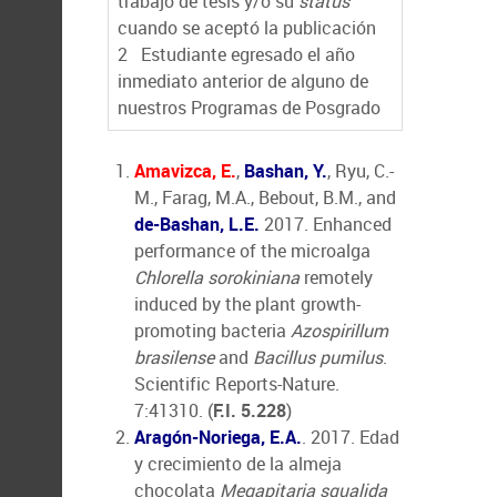
trabajo de tesis y/o su
status
cuando se aceptó la publicación
2
Estudiante egresado el año
inmediato anterior de alguno de
nuestros Programas de Posgrado
Amavizca, E.
,
Bashan, Y.
, Ryu, C.-
M., Farag, M.A., Bebout, B.M., and
de-Bashan, L.E.
2017. Enhanced
performance of the microalga
Chlorella sorokiniana
remotely
induced by the plant growth-
promoting bacteria
Azospirillum
brasilense
and
Bacillus pumilus
.
Scientific Reports-Nature.
7:41310. (
F.I. 5.228
)
Aragón-Noriega, E.A.
. 2017. Edad
y crecimiento de la almeja
chocolata
Megapitaria squalida