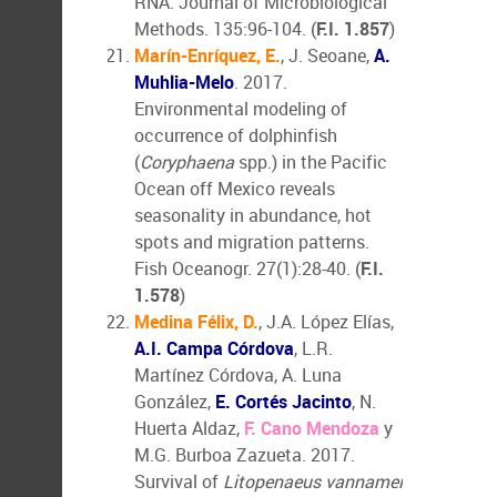
RNA. Journal of Microbiological
Methods. 135:96-104. (
F.I. 1.857
)
Marín-Enríquez, E.
, J. Seoane,
A.
Muhlia-Melo
. 2017.
Environmental modeling of
occurrence of dolphinfish
(
Coryphaena
spp.) in the Pacific
Ocean off Mexico reveals
seasonality in abundance, hot
spots and migration patterns.
Fish Oceanogr. 27(1):28-40. (
F.I.
1.578
)
Medina Félix, D.
, J.A. López Elías,
A.I. Campa Córdova
, L.R.
Martínez Córdova, A. Luna
González,
E. Cortés Jacinto
, N.
Huerta Aldaz,
F. Cano Mendoza
y
M.G. Burboa Zazueta. 2017.
Survival of
Litopenaeus vannamei