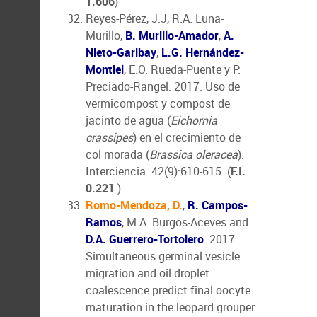
1.606
)
Reyes-Pérez, J.J, R.A. Luna-
Murillo,
B. Murillo-Amador
,
A.
Nieto-Garibay
,
L.G. Hernández-
Montiel
, E.O. Rueda-Puente y P.
Preciado-Rangel. 2017. Uso de
vermicompost y compost de
jacinto de agua (
Eichornia
crassipes
) en el crecimiento de
col morada (
Brassica oleracea
).
Interciencia. 42(9):610-615. (
F.I.
0.221
)
Romo-Mendoza, D.
,
R. Campos-
Ramos
, M.A. Burgos-Aceves and
D.A. Guerrero-Tortolero
. 2017.
Simultaneous germinal vesicle
migration and oil droplet
coalescence predict final oocyte
maturation in the leopard grouper.