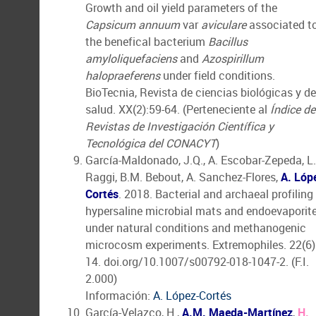
Growth and oil yield parameters of the
Capsicum annuum
var
aviculare
associated t
the benefical bacterium
Bacillus
amyloliquefaciens
and
Azospirillum
halopraeferens
under field conditions.
BioTecnia, Revista de ciencias biológicas y de
salud. XX(2):59-64. (Perteneciente al
Índice de
Revistas de Investigación Científica y
Tecnológica del CONACYT
)
García-Maldonado, J.Q., A. Escobar-Zepeda, L.
Raggi, B.M. Bebout, A. Sanchez-Flores,
A. Lóp
Cortés
. 2018. Bacterial and archaeal profiling
hypersaline microbial mats and endoevaporite
under natural conditions and methanogenic
microcosm experiments. Extremophiles. 22(6)
14. doi.org/10.1007/s00792-018-1047-2. (F.I.
2.000)
Información:
A. López-Cortés
García-Velazco, H.,
A.M. Maeda-Martínez
,
H.